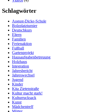
Videos
(4)
Schlagwörter
August-Dicke-Schule
Bolzplatzturnier
Deutschkurs
Eltern
Familien
Ferienaktion
Fußball
Gartenprojekt
Hausaufgabenbetreuung
Holzhaus
Integration
Jahresbericht
Jahreswechsel
Jugend
Kinder
Kita Zietenstraße
Kultur macht stark!
Kulturrucksack
Kunst
Mädchentreff
Mütter