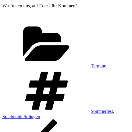
Wir freuen uns, auf Euer / Ihr Kommen!
Kategorien
Termine
Schlagwörter
Sommerfest
,
Spielmobil Solingen
Beitragsnavigation
Vorheriger
Beitrag