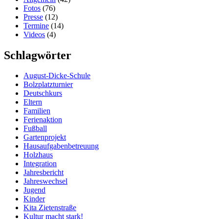
Fotos
(76)
Presse
(12)
Termine
(14)
Videos
(4)
Schlagwörter
August-Dicke-Schule
Bolzplatzturnier
Deutschkurs
Eltern
Familien
Ferienaktion
Fußball
Gartenprojekt
Hausaufgabenbetreuung
Holzhaus
Integration
Jahresbericht
Jahreswechsel
Jugend
Kinder
Kita Zietenstraße
Kultur macht stark!