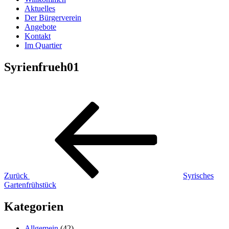
Aktuelles
Der Bürgerverein
Angebote
Kontakt
Im Quartier
Syrienfrueh01
Beitragsnavigation
Vorheriger
Beitrag
Zurück
Syrisches
Gartenfrühstück
Kategorien
Allgemein
(42)