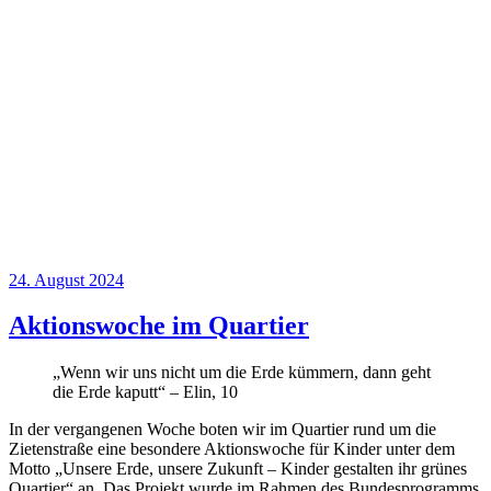
Veröffentlicht
24. August 2024
am
Aktionswoche im Quartier
„Wenn wir uns nicht um die Erde kümmern, dann geht
die Erde kaputt“ – Elin, 10
In der vergangenen Woche boten wir im Quartier rund um die
Zietenstraße eine besondere Aktionswoche für Kinder unter dem
Motto „Unsere Erde, unsere Zukunft – Kinder gestalten ihr grünes
Quartier“ an. Das Projekt wurde im Rahmen des Bundesprogramms