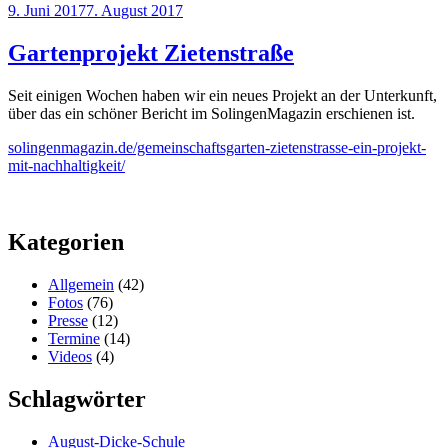
Veröffentlicht
9. Juni 2017
7. August 2017
am
Gartenprojekt Zietenstraße
Seit einigen Wochen haben wir ein neues Projekt an der Unterkunft,
über das ein schöner Bericht im SolingenMagazin erschienen ist.
solingenmagazin.de/gemeinschaftsgarten-zietenstrasse-ein-projekt-
mit-nachhaltigkeit/
Kategorien
Allgemein
(42)
Fotos
(76)
Presse
(12)
Termine
(14)
Videos
(4)
Schlagwörter
August-Dicke-Schule