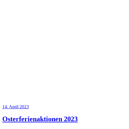
Veröffentlicht
14. April 2023
am
Osterferienaktionen 2023