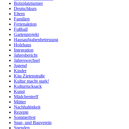
Bolzplatzturnier
Deutschkurs
Eltern
Familien
Ferienaktion
Fußball
Gartenprojekt
Hausaufgabenbetreuung
Holzhaus
Integration
Jahresbericht
Jahreswechsel
Jugend
Kinder
Kita Zietenstraße
Kultur macht stark!
Kulturrucksack
Kunst
Mädchentreff
Mütter
Nachhaltigkeit
Rezepte
Sommerfest
Spar- und Bauverein
Spenden