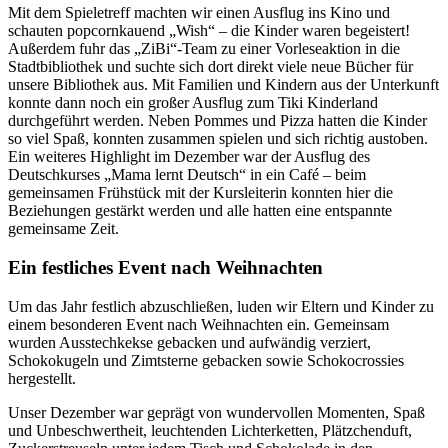
Mit dem Spieletreff machten wir einen Ausflug ins Kino und
schauten popcornkauend „Wish“ – die Kinder waren begeistert!
Außerdem fuhr das „ZiBi“-Team zu einer Vorleseaktion in die
Stadtbibliothek und suchte sich dort direkt viele neue Bücher für
unsere Bibliothek aus. Mit Familien und Kindern aus der Unterkunft
konnte dann noch ein großer Ausflug zum Tiki Kinderland
durchgeführt werden. Neben Pommes und Pizza hatten die Kinder
so viel Spaß, konnten zusammen spielen und sich richtig austoben.
Ein weiteres Highlight im Dezember war der Ausflug des
Deutschkurses „Mama lernt Deutsch“ in ein Café – beim
gemeinsamen Frühstück mit der Kursleiterin konnten hier die
Beziehungen gestärkt werden und alle hatten eine entspannte
gemeinsame Zeit.
Ein festliches Event nach Weihnachten
Um das Jahr festlich abzuschließen, luden wir Eltern und Kinder zu
einem besonderen Event nach Weihnachten ein. Gemeinsam
wurden Ausstechkekse gebacken und aufwändig verziert,
Schokokugeln und Zimtsterne gebacken sowie Schokocrossies
hergestellt.
Unser Dezember war geprägt von wundervollen Momenten, Spaß
und Unbeschwertheit, leuchtenden Lichterketten, Plätzchenduft,