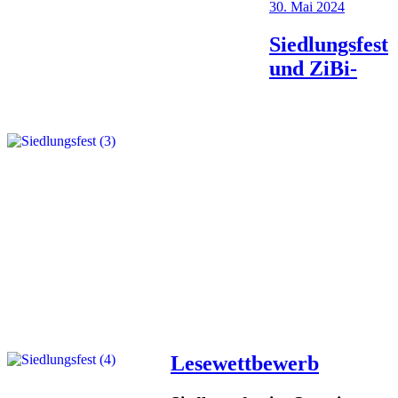
Veröffentlicht
30. Mai 2024
am
Siedlungsfest
und ZiBi-
Lesewettbewerb