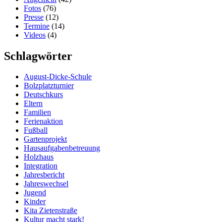
Fotos
(76)
Presse
(12)
Termine
(14)
Videos
(4)
Schlagwörter
August-Dicke-Schule
Bolzplatzturnier
Deutschkurs
Eltern
Familien
Ferienaktion
Fußball
Gartenprojekt
Hausaufgabenbetreuung
Holzhaus
Integration
Jahresbericht
Jahreswechsel
Jugend
Kinder
Kita Zietenstraße
Kultur macht stark!