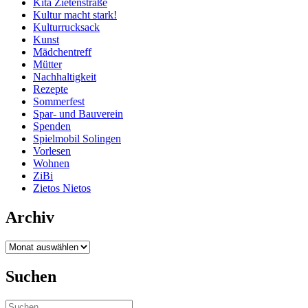
Kita Zietenstraße
Kultur macht stark!
Kulturrucksack
Kunst
Mädchentreff
Mütter
Nachhaltigkeit
Rezepte
Sommerfest
Spar- und Bauverein
Spenden
Spielmobil Solingen
Vorlesen
Wohnen
ZiBi
Zietos Nietos
Archiv
Archiv
Suchen
Suchen