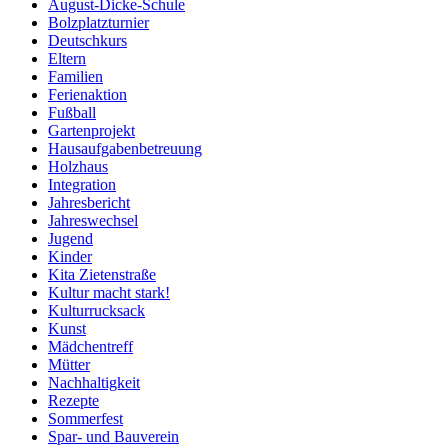
August-Dicke-Schule
Bolzplatzturnier
Deutschkurs
Eltern
Familien
Ferienaktion
Fußball
Gartenprojekt
Hausaufgabenbetreuung
Holzhaus
Integration
Jahresbericht
Jahreswechsel
Jugend
Kinder
Kita Zietenstraße
Kultur macht stark!
Kulturrucksack
Kunst
Mädchentreff
Mütter
Nachhaltigkeit
Rezepte
Sommerfest
Spar- und Bauverein