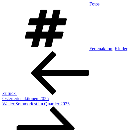
Fotos
Schlagwörter
Ferienaktion
,
Kinder
Beitragsnavigation
Vorheriger
Beitrag
Zurück
Osterferienaktionen 2025
Nächster
Weiter
Sommerfest im Quartier 2025
Beitrag