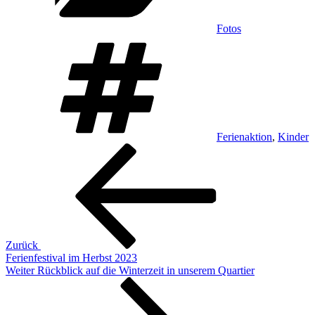
Fotos
Schlagwörter
Ferienaktion
,
Kinder
Beitragsnavigation
Vorheriger
Beitrag
Zurück
Ferienfestival im Herbst 2023
Nächster
Weiter
Rückblick auf die Winterzeit in unserem Quartier
Beitrag