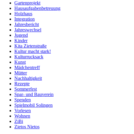
Gartenprojekt
Hausaufgabenbetreuung
Holzhaus
Integration
Jahresbericht
Jahreswechsel
Jugend
Kinder
Kita Zietenstraße
Kultur macht stark!
Kulturrucksack
Kunst
Mädchentreff
Mütter
Nachhaltigkeit
Rezepte
Sommerfest
Spar- und Bauverein
Spenden
Spielmobil Solingen
Vorlesen
Wohnen
ZiBi
Zietos Nietos