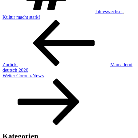
Jahreswechsel
,
Kultur macht stark!
Beitragsnavigation
Vorheriger
Beitrag
Zurück
Mama lernt
deutsch 2020
Nächster
Weiter
Corona-News
Beitrag
Kategorien