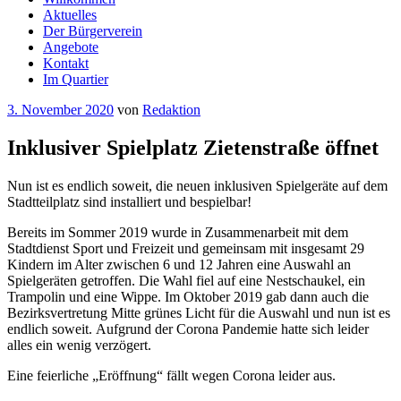
Aktuelles
Der Bürgerverein
Angebote
Kontakt
Im Quartier
Veröffentlicht
3. November 2020
von
Redaktion
am
Inklusiver Spielplatz Zietenstraße öffnet
Nun ist es endlich soweit, die neuen inklusiven Spielgeräte auf dem
Stadtteilplatz sind installiert und bespielbar!
Bereits im Sommer
2019
wurde in Zusammenarbeit mit
dem
Stadtdienst Sport und Freizeit
und
gemeinsam mit
insgesamt 29
Kindern
im Alter zwischen 6 und 12 Jahren
eine Auswahl an
Spielgeräten getro
ffen.
Die Wahl fiel auf eine Nestschaukel, ein
Tram
polin und eine Wippe.
Im Oktober 2019 gab dann auch die
Bezirksvert
retung
Mitte
grünes Licht für die Auswahl
und nun ist es
endlich soweit.
Aufgrund der Corona Pandemie hatte sich leider
alles ein wenig verzögert.
Eine feierliche
„
Eröffnung
“
fällt wegen Corona leider aus.