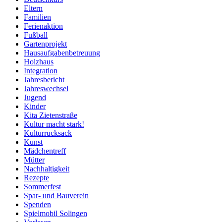
Eltern
Familien
Ferienaktion
Fußball
Gartenprojekt
Hausaufgabenbetreuung
Holzhaus
Integration
Jahresbericht
Jahreswechsel
Jugend
Kinder
Kita Zietenstraße
Kultur macht stark!
Kulturrucksack
Kunst
Mädchentreff
Mütter
Nachhaltigkeit
Rezepte
Sommerfest
Spar- und Bauverein
Spenden
Spielmobil Solingen